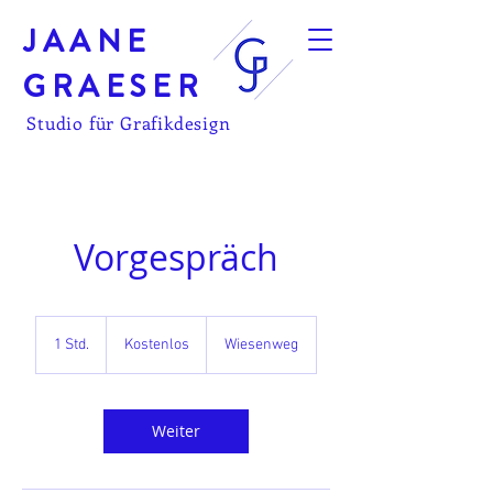
JAANE
GRAESER
Studio für Grafikdesign
Vorgespräch
Kostenlos
1 Std.
1
Kostenlos
Wiesenweg
S
t
d
Weiter