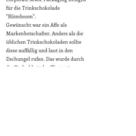
für die Trinkschokolade
"Blömboom".
Gewünscht war ein Affe als
Markenbotschafter. Anders als die
üblichen Trinkschokoladen sollte
diese auffällig und laut in den
Dschungel rufen. Das wurde durch
die Einfachheit der Illustrationen
und die Farbgebung erreicht.
Von der Dose, zu Bechern, Tüten,
Sachetbeuteln, Schildern,
Postkarten, über Schlüsselbänder
und der Hilfe bei der Gestaltung
eines Messestands war alles dabei.