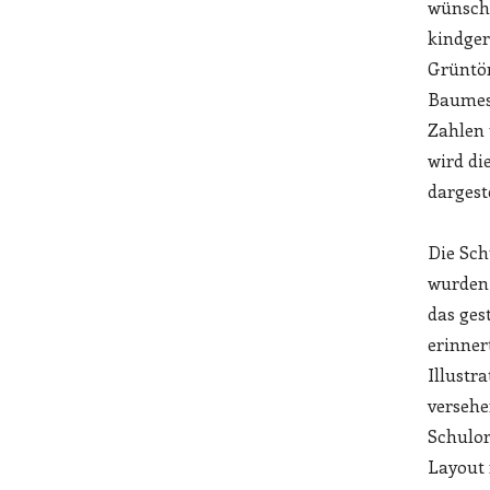
wünscht
kindger
Grüntön
Baumes 
Zahlen 
wird di
dargeste
Die Sc
wurden 
das ges
erinner
Illustr
versehe
Schulor
Layout 